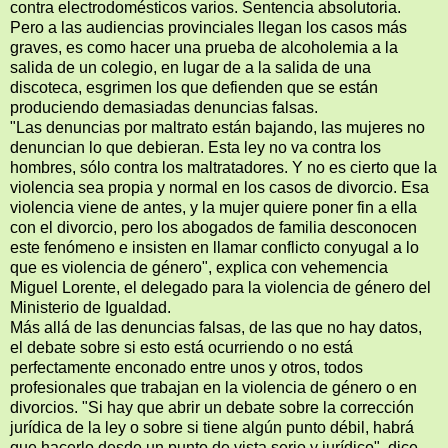
contra electrodomésticos varios. Sentencia absolutoria.
Pero a las audiencias provinciales llegan los casos más
graves, es como hacer una prueba de alcoholemia a la
salida de un colegio, en lugar de a la salida de una
discoteca, esgrimen los que defienden que se están
produciendo demasiadas denuncias falsas.
"Las denuncias por maltrato están bajando, las mujeres no
denuncian lo que debieran. Esta ley no va contra los
hombres, sólo contra los maltratadores. Y no es cierto que la
violencia sea propia y normal en los casos de divorcio. Esa
violencia viene de antes, y la mujer quiere poner fin a ella
con el divorcio, pero los abogados de familia desconocen
este fenómeno e insisten en llamar conflicto conyugal a lo
que es violencia de género", explica con vehemencia
Miguel Lorente, el delegado para la violencia de género del
Ministerio de Igualdad.
Más allá de las denuncias falsas, de las que no hay datos,
el debate sobre si esto está ocurriendo o no está
perfectamente enconado entre unos y otros, todos
profesionales que trabajan en la violencia de género o en
divorcios. "Si hay que abrir un debate sobre la corrección
jurídica de la ley o sobre si tiene algún punto débil, habrá
que hacerlo desde un punto de vista serio y jurídico", dice