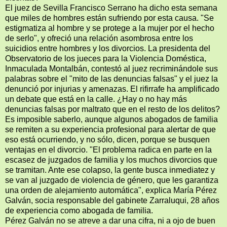
El juez de Sevilla Francisco Serrano ha dicho esta semana
que miles de hombres están sufriendo por esta causa. "Se
estigmatiza al hombre y se protege a la mujer por el hecho
de serlo", y ofreció una relación asombrosa entre los
suicidios entre hombres y los divorcios. La presidenta del
Observatorio de los jueces para la Violencia Doméstica,
Inmaculada Montalbán, contestó al juez recriminándole sus
palabras sobre el "mito de las denuncias falsas" y el juez la
denunció por injurias y amenazas. El rifirrafe ha amplificado
un debate que está en la calle. ¿Hay o no hay más
denuncias falsas por maltrato que en el resto de los delitos?
Es imposible saberlo, aunque algunos abogados de familia
se remiten a su experiencia profesional para alertar de que
eso está ocurriendo, y no sólo, dicen, porque se busquen
ventajas en el divorcio. "El problema radica en parte en la
escasez de juzgados de familia y los muchos divorcios que
se tramitan. Ante ese colapso, la gente busca inmediatez y
se van al juzgado de violencia de género, que les garantiza
una orden de alejamiento automática", explica María Pérez
Galván, socia responsable del gabinete Zarraluqui, 28 años
de experiencia como abogada de familia.
Pérez Galván no se atreve a dar una cifra, ni a ojo de buen