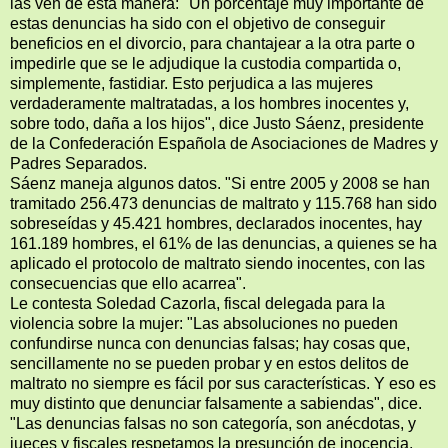
las ven de esta manera: "Un porcentaje muy importante de
estas denuncias ha sido con el objetivo de conseguir
beneficios en el divorcio, para chantajear a la otra parte o
impedirle que se le adjudique la custodia compartida o,
simplemente, fastidiar. Esto perjudica a las mujeres
verdaderamente maltratadas, a los hombres inocentes y,
sobre todo, daña a los hijos", dice Justo Sáenz, presidente
de la Confederación Española de Asociaciones de Madres y
Padres Separados.
Sáenz maneja algunos datos. "Si entre 2005 y 2008 se han
tramitado 256.473 denuncias de maltrato y 115.768 han sido
sobreseídas y 45.421 hombres, declarados inocentes, hay
161.189 hombres, el 61% de las denuncias, a quienes se ha
aplicado el protocolo de maltrato siendo inocentes, con las
consecuencias que ello acarrea".
Le contesta Soledad Cazorla, fiscal delegada para la
violencia sobre la mujer: "Las absoluciones no pueden
confundirse nunca con denuncias falsas; hay cosas que,
sencillamente no se pueden probar y en estos delitos de
maltrato no siempre es fácil por sus características. Y eso es
muy distinto que denunciar falsamente a sabiendas", dice.
"Las denuncias falsas no son categoría, son anécdotas, y
jueces y fiscales respetamos la presunción de inocencia,