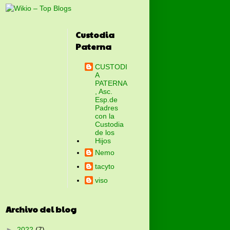
Custodia
Paterna
CUSTODI
A
PATERNA
, Asc.
Esp.de
Padres
con la
Custodia
de los
Hijos
Nemo
tacyto
viso
Archivo del blog
►
2022
(7)