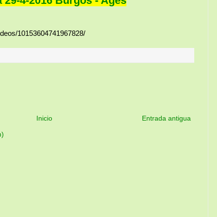
 29-4-2016 Burgos - Ages
/videos/10153604741967828/
Inicio
Entrada antigua
m)