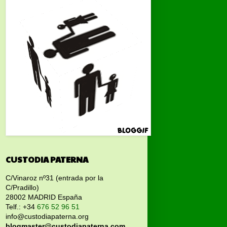
CUSTODIA PATERNA
C/Vinaroz nº31 (entrada por la
C/Pradillo)
28002 MADRID España
Telf.: +34
676 52 96 51
info@custodiapaterna.org
blogmaster@custodiapaterna.com