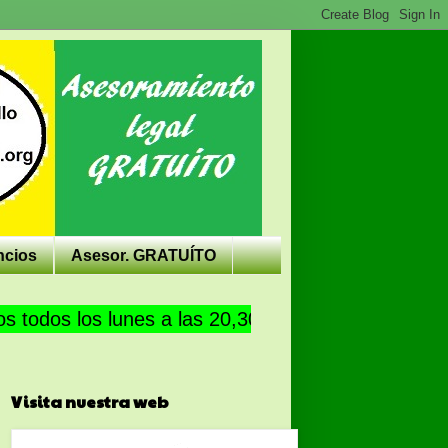
ncios
Asesor. GRATUÍTO
los lunes a las 20,30 horas en la C/Vinaroz nº3
Visita nuestra web